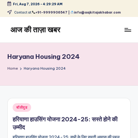
Fri, Aug 7, 2026
-
4:29:29 AM
Skip
Contact at
+91-9999906547 |
info@aajkitajakhabar.com
to
content
आज की ताज़ा खबर
भारत
के
ताज़ा
Haryana Housing 2024
समाचार
–
Home
Haryana Housing 2024
राजनीति,
मनोरंजन,
खेल,
व्यापार
और
Posted
बॉलीवुड
विश्व
in
हरियाणा हाउसिंग योजना 2024-25: सस्ते होने की
उम्मीद
हरियाणा हाउसिंग योजना 2024-25: सभी के लिए सस्ती आवास की पहल