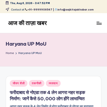
Thu, Aug 6, 2026
-
3:47:53 PM
Skip
Contact at
+91-9999906547 |
info@aajkitajakhabar.com
to
content
आज की ताज़ा खबर
भारत
के
ताज़ा
Haryana UP MoU
समाचार
–
Home
Haryana UP MoU
राजनीति,
मनोरंजन,
खेल,
व्यापार
और
Posted
जीवन शैली
तकनीकी
व्यवसाय
विश्व
in
फरीदाबाद से नोएडा तक 4 लेन आगरा नहर सड़क
निर्माण: जानें कैसे 50,000 लोग होंगे लाभान्वित
आगरा नहर सड़क के 4 लेन निर्माण से होगा फरीदाबाद से नोएडा का यातायात