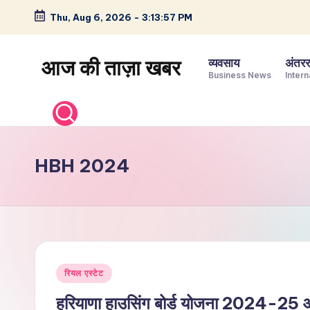
Thu, Aug 6, 2026
-
3:13:58 PM
Skip
to
आज की ताज़ा खबर
व्यवसाय
अंतररा
content
Business News
Intern
भारत
के
ताज़ा
समाचार
HBH 2024
–
राजनीति,
मनोरंजन,
खेल,
व्यापार
Posted
और
रियल एस्टेट
in
विश्व
हरियाणा हाउसिंग बोर्ड योजना 2024-25