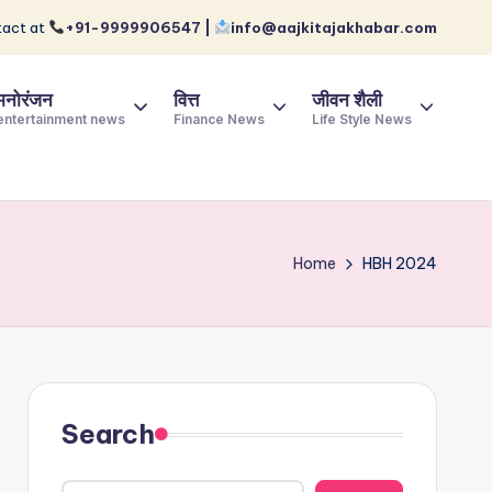
act at
+91-9999906547 |
info@aajkitajakhabar.com
मनोरंजन
वित्त
जीवन शैली
entertainment news
Finance News
Life Style News
Home
HBH 2024
Search