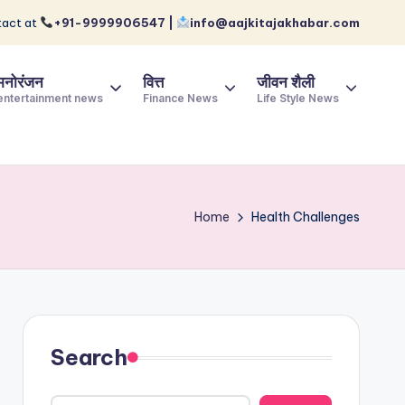
act at
+91-9999906547 |
info@aajkitajakhabar.com
मनोरंजन
वित्त
जीवन शैली
entertainment news
Finance News
Life Style News
Home
Health Challenges
Search