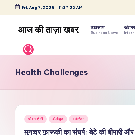
Fri, Aug 7, 2026
-
11:37:23 AM
Skip
to
आज की ताज़ा खबर
व्यवसाय
अंतररा
content
Business News
Intern
भारत
के
ताज़ा
समाचार
Health Challenges
–
राजनीति,
मनोरंजन,
खेल,
व्यापार
Posted
और
जीवन शैली
बॉलीवुड
मनोरंजन
in
विश्व
मुनव्वर फ़ारूकी का संघर्ष: बेटे की बीमारी 