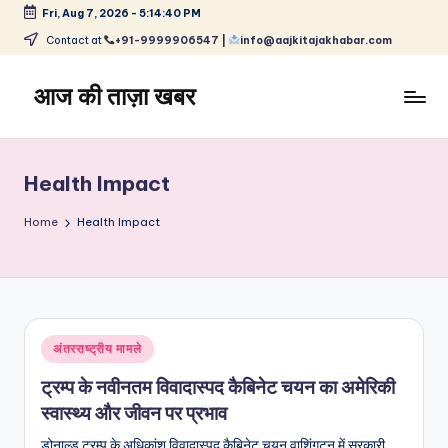
Fri, Aug 7, 2026
-
5:14:40 PM
Skip
Contact at
+91-9999906547 |
info@aajkitajakhabar.com
to
content
आज की ताज़ा खबर
भारत
के
ताज़ा
Health Impact
समाचार
–
Home
Health Impact
राजनीति,
मनोरंजन,
खेल,
व्यापार
और
Posted
अंतरराष्ट्रीय मामले
विश्व
in
ट्रम्प के नवीनतम विवादास्पद कैबिनेट चयन का अमेरिकी
स्वास्थ्य और जीवन पर प्रभाव
डोनाल्ड ट्रम्प के अधिकांश विवादास्पद कैबिनेट चयन वाशिंगटन में सरकारी