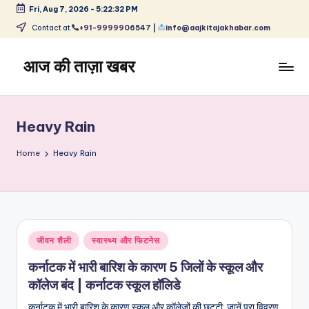
Fri, Aug 7, 2026
-
5:22:32 PM
Skip
Contact at
+91-9999906547 |
info@aajkitajakhabar.com
to
content
आज की ताज़ा खबर
भारत
के
ताज़ा
Heavy Rain
समाचार
–
Home
Heavy Rain
राजनीति,
मनोरंजन,
खेल,
व्यापार
और
Posted
जीवन शैली
स्वास्थ्य और फिटनेस
विश्व
in
कर्नाटक में भारी बारिश के कारण 5 जिलों के स्कूल और
कॉलेज बंद | कर्नाटक स्कूल हॉलिडे
कर्नाटक में भारी बारिश के कारण स्कूल और कॉलेजों की छुट्टी: जानें पूरा विवरण