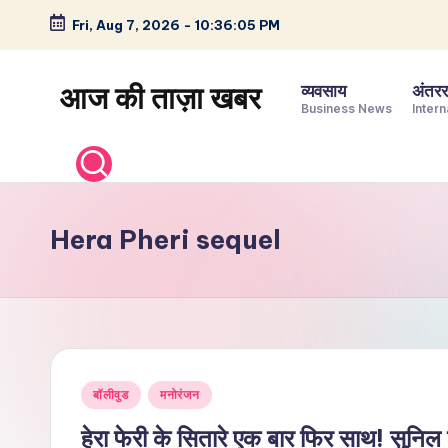
Fri, Aug 7, 2026
-
10:36:06 PM
Skip
to
आज की ताज़ा खबर
व्यवसाय
अंतररा
content
Business News
Intern
भारत
के
ताज़ा
समाचार
Hera Pheri sequel
–
राजनीति,
मनोरंजन,
खेल,
व्यापार
Posted
और
बॉलीवुड
मनोरंजन
in
विश्व
हेरा फेरी के सितारे एक बार फिर साथ! सुनिल