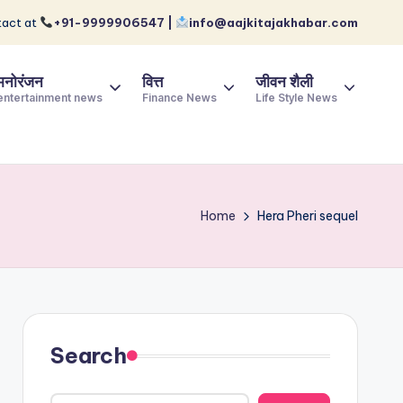
act at
+91-9999906547 |
info@aajkitajakhabar.com
मनोरंजन
वित्त
जीवन शैली
entertainment news
Finance News
Life Style News
Home
Hera Pheri sequel
Search