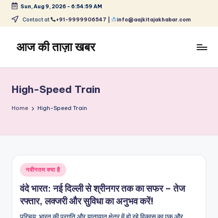
Sun, Aug 9, 2026
-
6:54:59 AM
Skip
Contact at
+91-9999906547 |
info@aajkitajakhabar.com
to
content
आज की ताज़ा खबर
भारत
के
ताज़ा
High-Speed Train
समाचार
–
Home
High-Speed Train
राजनीति,
मनोरंजन,
खेल,
व्यापार
और
Posted
नवीनतम क्या है
विश्व
in
वंदे भारत: नई दिल्ली से श्रीनगर तक का सफर – तेज
रफ्तार, लक्जरी और सुविधा का अनुभव करें!
परिचय: भारत की प्रगति और यातायात क्षेत्र में हो रहे विकास का एक और