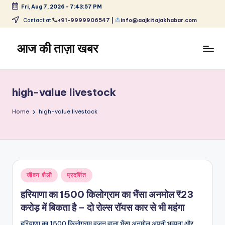
Fri, Aug 7, 2026
-
7:43:58 PM
Skip
Contact at
+91-9999906547 |
info@aajkitajakhabar.com
to
content
आज की ताज़ा खबर
भारत
के
ताज़ा
high-value livestock
समाचार
–
Home
high-value livestock
राजनीति,
मनोरंजन,
खेल,
व्यापार
और
Posted
जीवन शैली
प्रदर्शित
विश्व
in
हरियाणा का 1500 किलोग्राम का भैंसा अनमोल ₹23
करोड़ में बिकता है – दो रोल्स रॉयस कार से भी महंगा
हरियाणा का 1500 किलोग्राम वजन वाला भैंसा अनमोल अपनी भव्यता और