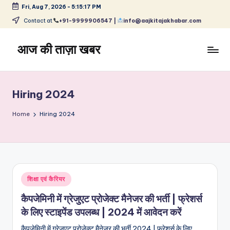
Fri, Aug 7, 2026
-
5:15:17 PM
Skip
Contact at
+91-9999906547 |
info@aajkitajakhabar.com
to
content
आज की ताज़ा खबर
भारत
के
ताज़ा
Hiring 2024
समाचार
–
Home
Hiring 2024
राजनीति,
मनोरंजन,
खेल,
व्यापार
और
Posted
शिक्षा एवं कैरियर
विश्व
in
कैपजेमिनी में ग्रेजुएट प्रोजेक्ट मैनेजर की भर्ती | फ्रेशर्स
के लिए स्टाइपेंड उपलब्ध | 2024 में आवेदन करें
कैपजेमिनी में ग्रेजुएट प्रोजेक्ट मैनेजर की भर्ती 2024 | फ्रेशर्स के लिए