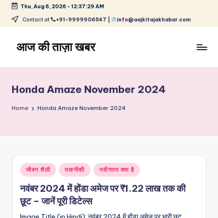
Thu, Aug 6, 2026
-
12:37:29 AM
Skip
Contact at
+91-9999906547 |
info@aajkitajakhabar.com
to
content
आज की ताज़ा खबर
भारत
के
ताज़ा
Honda Amaze November 2024
समाचार
–
Home
Honda Amaze November 2024
राजनीति,
मनोरंजन,
खेल,
व्यापार
और
Posted
जीवन शैली
तकनीकी
नवीनतम क्या है
विश्व
in
नवंबर 2024 में होंडा अमेज पर ₹1.22 लाख तक की
छूट – जानें पूरी डिटेल्स
Image Title (in Hindi): नवंबर 2024 में होंडा अमेज पर भारी छूट