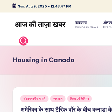
Sun, Aug 9, 2026
-
12:43:48 PM
Skip
to
आज की ताज़ा खबर
व्यवसाय
अंतररा
content
Business News
Intern
भारत
के
ताज़ा
समाचार
Housing in Canada
–
राजनीति,
मनोरंजन,
खेल,
व्यापार
Posted
और
अंतरराष्ट्रीय मामले
व्यवसाय
शिक्षा एवं कैरियर
in
विश्व
अमेरिका के साथ टैरिफ वॉर के बीच कनाडा के नए 