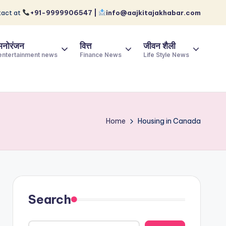
act at
+91-9999906547 |
info@aajkitajakhabar.com
मनोरंजन
वित्त
जीवन शैली
entertainment news
Finance News
Life Style News
Home
Housing in Canada
Search