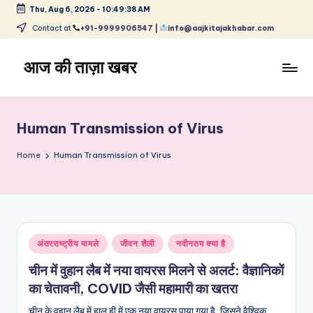
Thu, Aug 6, 2026
-
10:49:38 AM
Skip
Contact at
+91-9999906547 |
info@aajkitajakhabar.com
to
content
आज की ताज़ा खबर
भारत
के
ताज़ा
Human Transmission of Virus
समाचार
–
Home
Human Transmission of Virus
राजनीति,
मनोरंजन,
खेल,
व्यापार
और
Posted
अंतरराष्ट्रीय मामले
जीवन शैली
नवीनतम क्या है
विश्व
in
चीन में वुहान लैब में नया वायरस मिलने से अलर्ट: वैज्ञानिकों
का चेतावनी, COVID जैसी महामारी का खतरा
चीन के वुहान लैब में हाल ही में एक नया वायरस पाया गया है, जिसने वैश्विक