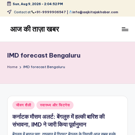
Sun, Aug 9, 2026
-
2:04:53 PM
Skip
Contact at
+91-9999906547 |
info@aajkitajakhabar.com
to
content
आज की ताज़ा खबर
भारत
के
ताज़ा
IMD forecast Bengaluru
समाचार
–
Home
IMD forecast Bengaluru
राजनीति,
मनोरंजन,
खेल,
व्यापार
और
Posted
जीवन शैली
स्वास्थ्य और फिटनेस
विश्व
in
कर्नाटक मौसम अलर्ट: बेंगलुरु में हल्की बारिश की
संभावना, IMD ने जारी किया पूर्वानुमान
बेंगलुरु में बादल छाए, तापमान में गिरावट बेंगलुरु के निवासी आज सुबह हल्के