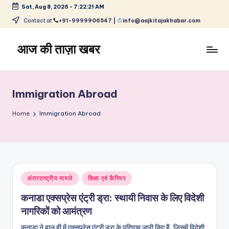
Sat, Aug 8, 2026
-
7:22:22 AM
Skip
Contact at
+91-9999906547 |
info@aajkitajakhabar.com
to
content
आज की ताज़ा खबर
भारत
के
ताज़ा
Immigration Abroad
समाचार
–
Home
Immigration Abroad
राजनीति,
मनोरंजन,
खेल,
व्यापार
और
Posted
अंतरराष्ट्रीय मामले
शिक्षा एवं कैरियर
विश्व
in
कनाडा एक्सप्रेस एंट्री ड्रा: स्थायी निवास के लिए विदेशी
नागरिकों को आमंत्रण
कनाडा ने हाल ही में एक्सप्रेस एंट्री ड्रा के परिणाम जारी किए हैं, जिसमें विदेशी