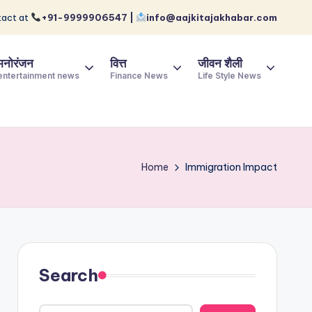
act at
+91-9999906547 |
info@aajkitajakhabar.com
मनोरंजन
वित्त
जीवन शैली
entertainment news
Finance News
Life Style News
Home
Immigration Impact
Search