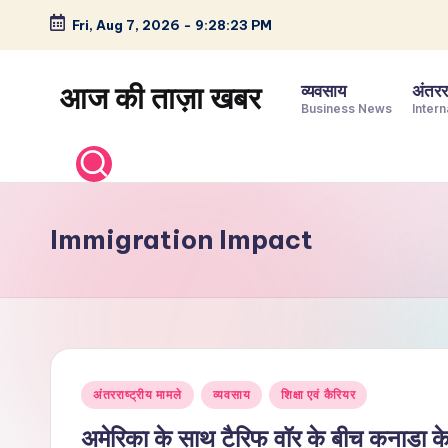
Fri, Aug 7, 2026
-
9:28:24 PM
Skip
to
आज की ताज़ा खबर
व्यवसाय
अंतररा
content
Business News
Intern
भारत
के
ताज़ा
समाचार
Immigration Impact
–
राजनीति,
मनोरंजन,
खेल,
व्यापार
Posted
और
अंतरराष्ट्रीय मामले
व्यवसाय
शिक्षा एवं कैरियर
in
विश्व
अमेरिका के साथ टैरिफ वॉर के बीच कनाडा के नए 