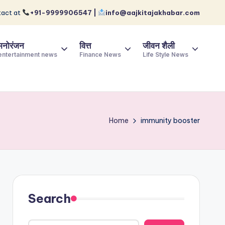
act at
+91-9999906547 |
info@aajkitajakhabar.com
मनोरंजन
वित्त
जीवन शैली
entertainment news
Finance News
Life Style News
Home
immunity booster
Search