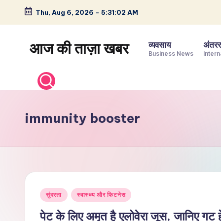
Thu, Aug 6, 2026
-
5:31:02 AM
Skip
to
आज की ताज़ा खबर
व्यवसाय
अंतररा
content
Business News
Intern
भारत
के
ताज़ा
समाचार
immunity booster
–
राजनीति,
मनोरंजन,
खेल,
व्यापार
Posted
और
सुंदरता
स्वास्थ्य और फिटनेस
in
विश्व
पेट के लिए अमृत है एलोवेरा जूस, जानिए गट हे