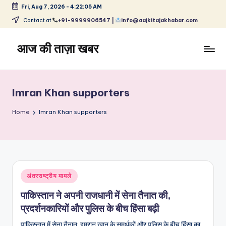
Fri, Aug 7, 2026
-
4:22:06 AM
Skip
Contact at
+91-9999906547 |
info@aajkitajakhabar.com
to
content
आज की ताज़ा खबर
भारत
के
ताज़ा
Imran Khan supporters
समाचार
–
Home
Imran Khan supporters
राजनीति,
मनोरंजन,
खेल,
व्यापार
और
Posted
अंतरराष्ट्रीय मामले
विश्व
in
पाकिस्तान ने अपनी राजधानी में सेना तैनात की,
प्रदर्शनकारियों और पुलिस के बीच हिंसा बढ़ी
पाकिस्तान में सेना तैनात: इमरान खान के समर्थकों और पुलिस के बीच हिंसा का