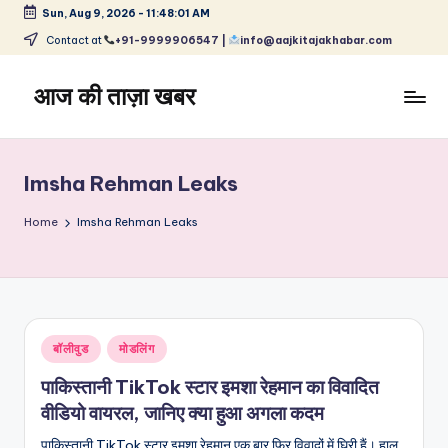
Sun, Aug 9, 2026
-
11:48:01 AM
Skip
Contact at
+91-9999906547 |
info@aajkitajakhabar.com
to
content
आज की ताज़ा खबर
भारत
के
ताज़ा
Imsha Rehman Leaks
समाचार
–
Home
Imsha Rehman Leaks
राजनीति,
मनोरंजन,
खेल,
व्यापार
और
Posted
बॉलीवुड
मोडलिंग
विश्व
in
पाकिस्तानी TikTok स्टार इमशा रेहमान का विवादित
वीडियो वायरल, जानिए क्या हुआ अगला कदम
पाकिस्तानी TikTok स्टार इमशा रेहमान एक बार फिर विवादों में घिरी हैं। हाल