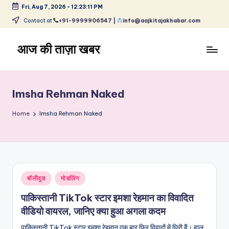
Fri, Aug 7, 2026
-
12:23:11 PM
Skip
Contact at
+91-9999906547 |
info@aajkitajakhabar.com
to
content
आज की ताज़ा खबर
भारत
के
ताज़ा
Imsha Rehman Naked
समाचार
–
Home
Imsha Rehman Naked
राजनीति,
मनोरंजन,
खेल,
व्यापार
और
Posted
बॉलीवुड
मोडलिंग
विश्व
in
पाकिस्तानी TikTok स्टार इमशा रेहमान का विवादित
वीडियो वायरल, जानिए क्या हुआ अगला कदम
पाकिस्तानी TikTok स्टार इमशा रेहमान एक बार फिर विवादों में घिरी हैं। हाल