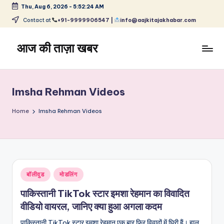
Thu, Aug 6, 2026
-
5:52:25 AM
Skip
Contact at
+91-9999906547 |
info@aajkitajakhabar.com
to
content
आज की ताज़ा खबर
भारत
के
ताज़ा
Imsha Rehman Videos
समाचार
–
Home
Imsha Rehman Videos
राजनीति,
मनोरंजन,
खेल,
व्यापार
और
Posted
बॉलीवुड
मोडलिंग
विश्व
in
पाकिस्तानी TikTok स्टार इमशा रेहमान का विवादित
वीडियो वायरल, जानिए क्या हुआ अगला कदम
पाकिस्तानी TikTok स्टार इमशा रेहमान एक बार फिर विवादों में घिरी हैं। हाल