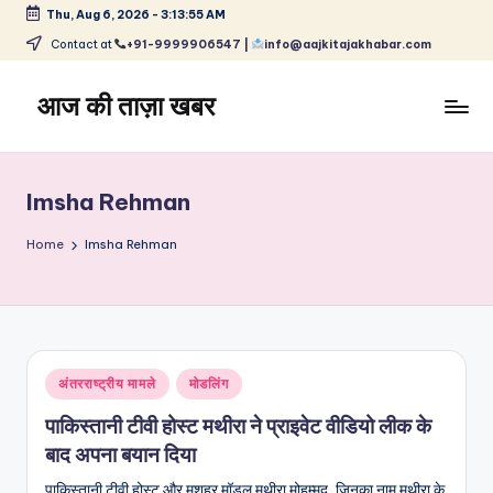
Thu, Aug 6, 2026
-
3:13:55 AM
Skip
Contact at
+91-9999906547 |
info@aajkitajakhabar.com
to
content
आज की ताज़ा खबर
भारत
के
ताज़ा
Imsha Rehman
समाचार
–
Home
Imsha Rehman
राजनीति,
मनोरंजन,
खेल,
व्यापार
और
Posted
अंतरराष्ट्रीय मामले
मोडलिंग
विश्व
in
पाकिस्तानी टीवी होस्ट मथीरा ने प्राइवेट वीडियो लीक के
बाद अपना बयान दिया
पाकिस्तानी टीवी होस्ट और मशहूर मॉडल मथीरा मोहम्मद, जिनका नाम मथीरा के