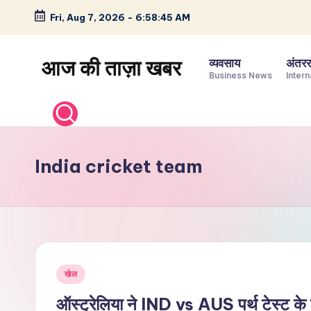
Fri, Aug 7, 2026
-
6:58:46 AM
Skip
to
आज की ताज़ा खबर
व्यवसाय
अंतररा
content
Business News
Intern
भारत
के
ताज़ा
समाचार
India cricket team
–
राजनीति,
मनोरंजन,
खेल,
व्यापार
Posted
और
खेल
in
विश्व
ऑस्ट्रेलिया ने IND vs AUS पर्थ टेस्ट क