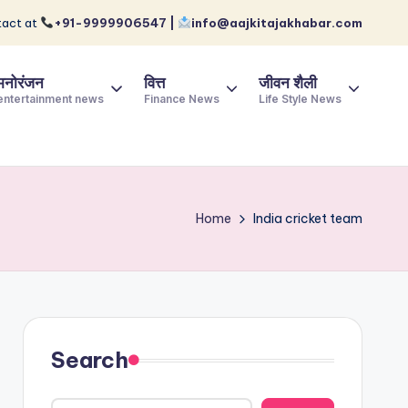
act at
+91-9999906547 |
info@aajkitajakhabar.com
मनोरंजन
वित्त
जीवन शैली
entertainment news
Finance News
Life Style News
Home
India cricket team
Search