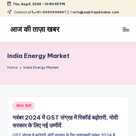
Thu, Aug 6, 2026
-
10:50:55 PM
Skip
Contact at
+91-9999906547 |
info@aajkitajakhabar.com
to
content
आज की ताज़ा खबर
भारत
के
ताज़ा
India Energy Market
समाचार
–
Home
India Energy Market
राजनीति,
मनोरंजन,
खेल,
व्यापार
और
Posted
जीवन शैली
विश्व
in
नवंबर 2024 में GST संग्रह में रिकॉर्ड बढ़ोतरी, मोदी
सरकार के लिए नई उम्मीदें
GST संग्रह में बढ़ोतरी: मोदी सरकार के लिए खुशखबरी नवंबर 2024 में