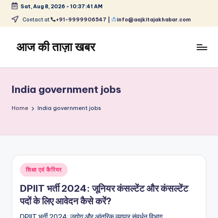
Sat, Aug 8, 2026
-
10:37:42 AM
Skip
Contact at
+91-9999906547 |
info@aajkitajakhabar.com
to
content
आज की ताज़ा खबर
भारत
के
ताज़ा
India government jobs
समाचार
–
Home
India government jobs
राजनीति,
मनोरंजन,
खेल,
व्यापार
और
Posted
शिक्षा एवं कैरियर
विश्व
in
DPIIT भर्ती 2024: जूनियर कंसल्टेंट और कंसल्टेंट
पदों के लिए आवेदन कैसे करें?
DPIIT भर्ती 2024: उद्योग और आंतरिक व्यापार संवर्धन विभाग