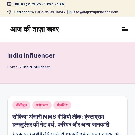
Thu, Aug 6, 2026
-
10:57:26 AM
Skip
Contact at
+91-9999906547 |
info@aajkitajakhabar.com
to
content
आज की ताज़ा खबर
भारत
के
ताज़ा
India Influencer
समाचार
–
Home
India Influencer
राजनीति,
मनोरंजन,
खेल,
व्यापार
और
Posted
बॉलीवुड
मनोरंजन
मोडलिंग
विश्व
in
सोफिया अंसारी MMS वीडियो लीक: इंस्टाग्राम
इन्फ्लुएंसर की नेट वर्थ, करियर और अन्य जानकारी
इंटरनेट पर हाल ही में सोफिया अंसारी, एक प्रसिद्ध इंस्टाग्राम इन्फ्लुएंसर, को