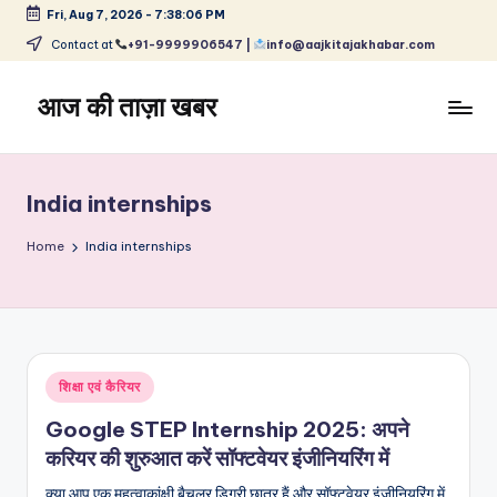
Fri, Aug 7, 2026
-
7:38:06 PM
Skip
Contact at
+91-9999906547 |
info@aajkitajakhabar.com
to
content
आज की ताज़ा खबर
भारत
के
ताज़ा
India internships
समाचार
–
Home
India internships
राजनीति,
मनोरंजन,
खेल,
व्यापार
और
Posted
शिक्षा एवं कैरियर
विश्व
in
Google STEP Internship 2025: अपने
करियर की शुरुआत करें सॉफ्टवेयर इंजीनियरिंग में
क्या आप एक महत्वाकांक्षी बैचलर डिग्री छात्र हैं और सॉफ्टवेयर इंजीनियरिंग में