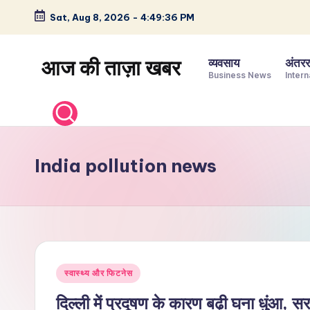
Sat, Aug 8, 2026
-
4:49:37 PM
Skip
to
आज की ताज़ा खबर
व्यवसाय
अंतररा
content
Business News
Intern
भारत
के
ताज़ा
समाचार
India pollution news
–
राजनीति,
मनोरंजन,
खेल,
व्यापार
Posted
और
स्वास्थ्य और फिटनेस
in
विश्व
दिल्ली में प्रदूषण के कारण बढ़ी घना धुंआ, 