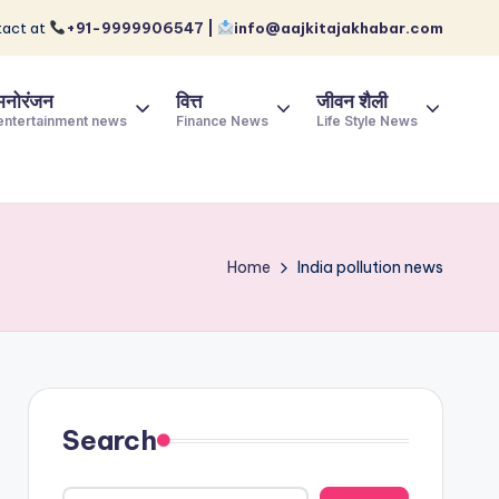
act at
+91-9999906547 |
info@aajkitajakhabar.com
मनोरंजन
वित्त
जीवन शैली
entertainment news
Finance News
Life Style News
Home
India pollution news
Search