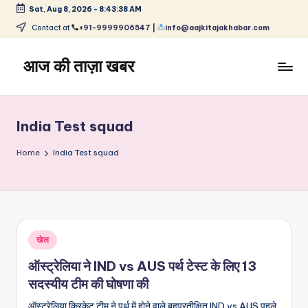
Sat, Aug 8, 2026
-
8:43:38 AM
Skip
Contact at
+91-9999906547 |
info@aajkitajakhabar.com
to
content
आज की ताज़ा खबर
भारत
के
ताज़ा
India Test squad
समाचार
–
Home
India Test squad
राजनीति,
मनोरंजन,
खेल,
व्यापार
और
Posted
खेल
विश्व
in
ऑस्ट्रेलिया ने IND vs AUS पर्थ टेस्ट के लिए 13
सदस्यीय टीम की घोषणा की
ऑस्ट्रेलिया क्रिकेट टीम ने पर्थ में होने वाले बहुप्रतीक्षित IND vs AUS पहले