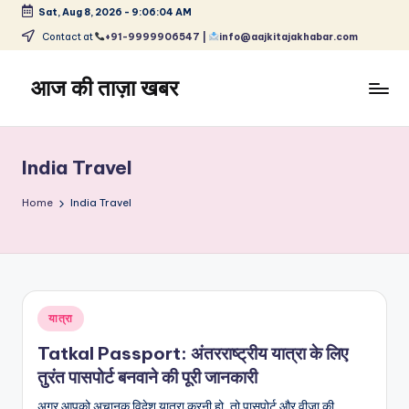
Sat, Aug 8, 2026
-
9:06:04 AM
Skip
Contact at
+91-9999906547 |
info@aajkitajakhabar.com
to
content
आज की ताज़ा खबर
भारत
के
ताज़ा
India Travel
समाचार
–
Home
India Travel
राजनीति,
मनोरंजन,
खेल,
व्यापार
और
Posted
यात्रा
विश्व
in
Tatkal Passport: अंतरराष्ट्रीय यात्रा के लिए
तुरंत पासपोर्ट बनवाने की पूरी जानकारी
अगर आपको अचानक विदेश यात्रा करनी हो, तो पासपोर्ट और वीज़ा की