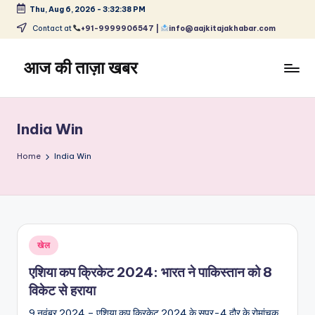
Thu, Aug 6, 2026
-
3:32:39 PM
Skip
Contact at
+91-9999906547 |
info@aajkitajakhabar.com
to
content
आज की ताज़ा खबर
भारत
के
ताज़ा
India Win
समाचार
–
Home
India Win
राजनीति,
मनोरंजन,
खेल,
व्यापार
और
Posted
खेल
विश्व
in
एशिया कप क्रिकेट 2024: भारत ने पाकिस्तान को 8
विकेट से हराया
9 नवंबर 2024 – एशिया कप क्रिकेट 2024 के सुपर-4 दौर के रोमांचक