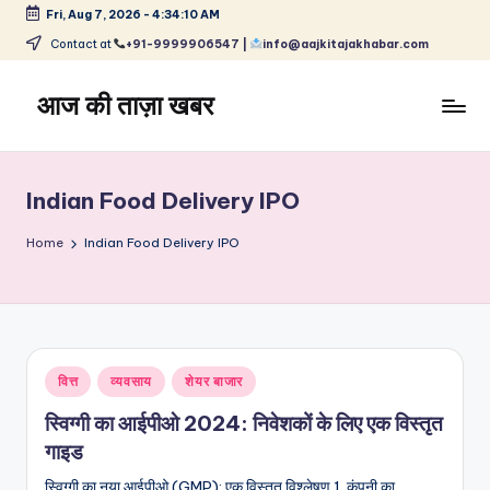
Fri, Aug 7, 2026
-
4:34:10 AM
Skip
Contact at
+91-9999906547 |
info@aajkitajakhabar.com
to
content
आज की ताज़ा खबर
भारत
के
ताज़ा
Indian Food Delivery IPO
समाचार
–
Home
Indian Food Delivery IPO
राजनीति,
मनोरंजन,
खेल,
व्यापार
और
Posted
वित्त
व्यवसाय
शेयर बाजार
विश्व
in
स्विग्गी का आईपीओ 2024: निवेशकों के लिए एक विस्तृत
गाइड
स्विग्गी का नया आईपीओ (GMP): एक विस्तृत विश्लेषण 1. कंपनी का