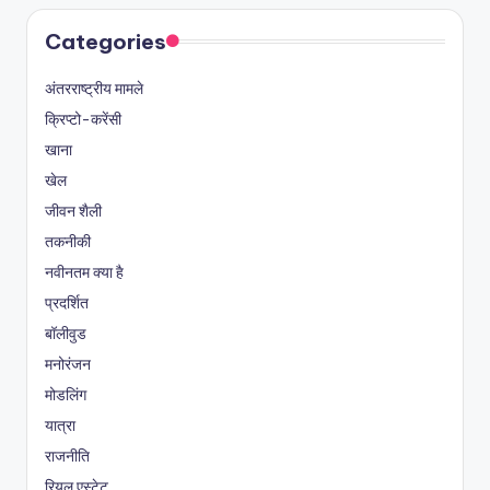
Categories
अंतरराष्ट्रीय मामले
क्रिप्टो-करेंसी
खाना
खेल
जीवन शैली
तकनीकी
नवीनतम क्या है
प्रदर्शित
बॉलीवुड
मनोरंजन
मोडलिंग
यात्रा
राजनीति
रियल एस्टेट