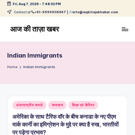
Fri, Aug 7, 2026
-
7:48:32 PM
Skip
Contact at
+91-9999906547 |
info@aajkitajakhabar.com
to
content
आज की ताज़ा खबर
भारत
के
ताज़ा
Indian Immigrants
समाचार
–
Home
Indian Immigrants
राजनीति,
मनोरंजन,
खेल,
व्यापार
और
Posted
अंतरराष्ट्रीय मामले
व्यवसाय
शिक्षा एवं कैरियर
विश्व
in
अमेरिका के साथ टैरिफ वॉर के बीच कनाडा के नए पीएम
मार्क कार्नी का इमिग्रेशन के मुद्दे पर क्या है रुख, भारतीयों
पर पड़ेगा प्रभाव?