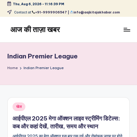
Thu, Aug 6, 2026
-
11:16:39 PM
Skip
Contact at
+91-9999906547 |
info@aajkitajakhabar.com
to
content
आज की ताज़ा खबर
भारत
के
ताज़ा
Indian Premier League
समाचार
–
Home
Indian Premier League
राजनीति,
मनोरंजन,
खेल,
व्यापार
और
Posted
खेल
विश्व
in
आईपीएल 2025 मेगा ऑक्शन लाइव स्ट्रीमिंग डिटेल्स:
कब और कहां देखें, तारीख, समय और स्थान
आईपीएल 2025 का मेगा ऑक्शन इस बार एक नई और रोमांचक जगह पर होने