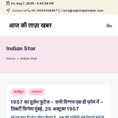
Fri, Aug 7, 2026
-
4:49:34 PM
Skip
Contact at
+91-9999906547 |
info@aajkitajakhabar.com
to
content
आज की ताज़ा खबर
भारत
के
ताज़ा
Indian Star
समाचार
–
Home
Indian Star
राजनीति,
मनोरंजन,
खेल,
व्यापार
और
Posted
बॉलीवुड
मनोरंजन
विश्व
in
1957 का दुर्लभ फुटेज – सभी दिग्गज एक ही फ्रेम में –
लिबर्टी सिनेमा मुंबई, 25 अक्टूबर 1957
हमें एक बहुत ही छोटा जीवन मिलता है... नाम और प्रसिद्धि चाहे जितनी बड़ी हो,