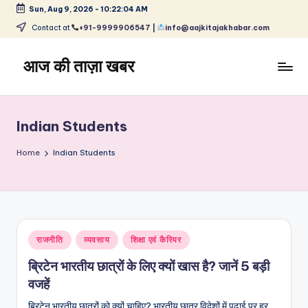
Sun, Aug 9, 2026
-
10:22:05 AM
Skip
Contact at
+91-9999906547 |
info@aajkitajakhabar.com
to
content
आज की ताज़ा खबर
भारत
के
ताज़ा
Indian Students
समाचार
–
Home
Indian Students
राजनीति,
मनोरंजन,
खेल,
व्यापार
और
Posted
राजनीति
व्यवसाय
शिक्षा एवं कैरियर
विश्व
in
ब्रिटेन भारतीय छात्रों के लिए क्यों खास है? जानें 5 बड़ी
वजहें
ब्रिटेन भारतीय छात्रों को क्यों चाहिए? भारतीय छात्र विदेशों में पढ़ाई पर हर