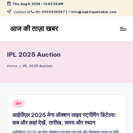
Thu, Aug 6, 2026
-
12:43:23 AM
Skip
Contact at
+91-9999906547 |
info@aajkitajakhabar.com
to
content
आज की ताज़ा खबर
भारत
के
ताज़ा
IPL 2025 Auction
समाचार
–
Home
IPL 2025 Auction
राजनीति,
मनोरंजन,
खेल,
व्यापार
और
Posted
खेल
विश्व
in
आईपीएल 2025 मेगा ऑक्शन लाइव स्ट्रीमिंग डिटेल्स:
कब और कहां देखें, तारीख, समय और स्थान
आईपीएल 2025 का मेगा ऑक्शन इस बार एक नई और रोमांचक जगह पर होने