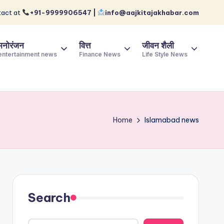
act at
+91-9999906547 |
info@aajkitajakhabar.com
मनोरंजन
वित्त
जीवन शैली
entertainment news
Finance News
Life Style News
Home
Islamabad news
Search