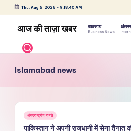
Thu, Aug 6, 2026
-
9:18:41 AM
Skip
to
आज की ताज़ा खबर
व्यवसाय
अंतररा
content
Business News
Intern
भारत
के
ताज़ा
समाचार
Islamabad news
–
राजनीति,
मनोरंजन,
खेल,
व्यापार
Posted
और
अंतरराष्ट्रीय मामले
in
विश्व
पाकिस्तान ने अपनी राजधानी में सेना तैनात क