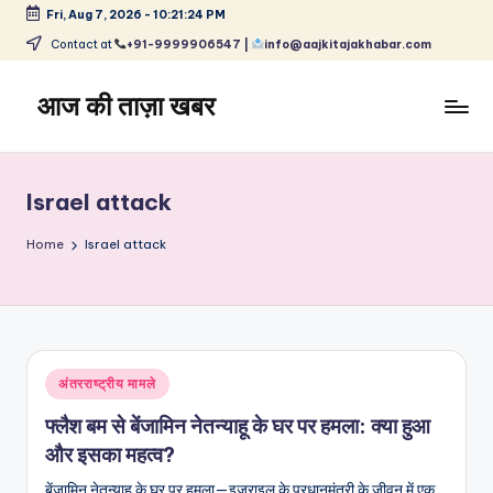
Fri, Aug 7, 2026
-
10:21:24 PM
Skip
Contact at
+91-9999906547 |
info@aajkitajakhabar.com
to
content
आज की ताज़ा खबर
भारत
के
ताज़ा
Israel attack
समाचार
–
Home
Israel attack
राजनीति,
मनोरंजन,
खेल,
व्यापार
और
Posted
अंतरराष्ट्रीय मामले
विश्व
in
फ्लैश बम से बेंजामिन नेतन्याहू के घर पर हमला: क्या हुआ
और इसका महत्व?
बेंजामिन नेतन्याहू के घर पर हमला—इज़राइल के प्रधानमंत्री के जीवन में एक