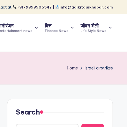
act at
+91-9999906547 |
info@aajkitajakhabar.com
मनोरंजन
वित्त
जीवन शैली
entertainment news
Finance News
Life Style News
Home
Israeli airstrikes
Search