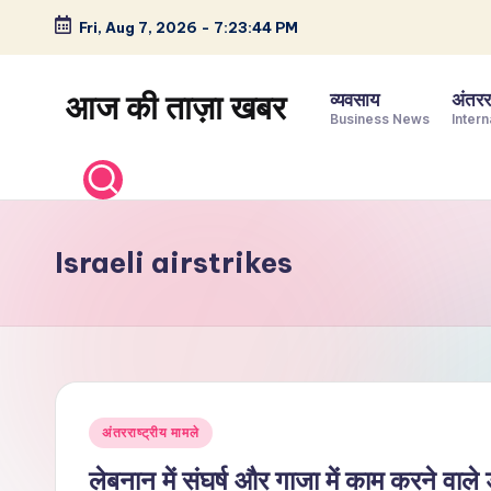
Fri, Aug 7, 2026
-
7:23:45 PM
Skip
to
आज की ताज़ा खबर
व्यवसाय
अंतररा
content
Business News
Intern
भारत
के
ताज़ा
समाचार
Israeli airstrikes
–
राजनीति,
मनोरंजन,
खेल,
व्यापार
Posted
और
अंतरराष्ट्रीय मामले
in
विश्व
लेबनान में संघर्ष और गाजा में काम करने वाले 