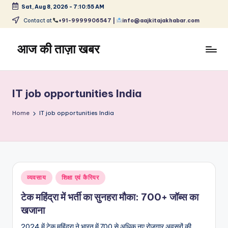
Sat, Aug 8, 2026
-
7:10:55 AM
Skip
Contact at
+91-9999906547 |
info@aajkitajakhabar.com
to
content
आज की ताज़ा खबर
भारत
के
ताज़ा
IT job opportunities India
समाचार
–
Home
IT job opportunities India
राजनीति,
मनोरंजन,
खेल,
व्यापार
और
Posted
व्यवसाय
शिक्षा एवं कैरियर
विश्व
in
टेक महिंद्रा में भर्ती का सुनहरा मौका: 700+ जॉब्स का
खजाना
2024 में टेक महिंद्रा ने भारत में 700 से अधिक नए रोजगार अवसरों की