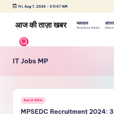
Fri, Aug 7, 2026
-
3:11:58 AM
Skip
to
आज की ताज़ा खबर
व्यवसाय
अंतररा
content
Business News
Intern
भारत
के
ताज़ा
समाचार
IT Jobs MP
–
राजनीति,
मनोरंजन,
खेल,
व्यापार
Posted
और
शिक्षा एवं कैरियर
in
विश्व
MPSEDC Recruitment 2024: 35,000