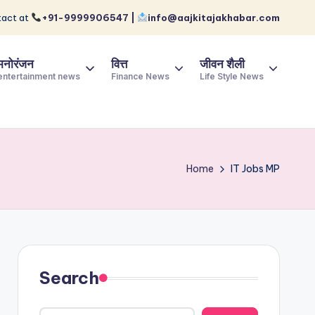
act at
+91-9999906547 |
info@aajkitajakhabar.com
मनोरंजन
वित्त
जीवन शैली
entertainment news
Finance News
Life Style News
Home
IT Jobs MP
Search