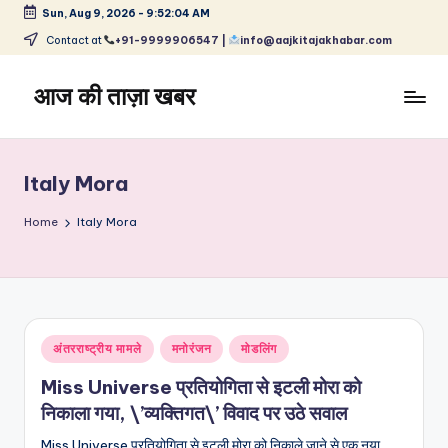
Sun, Aug 9, 2026
-
9:52:04 AM
Skip
Contact at
+91-9999906547 |
info@aajkitajakhabar.com
to
content
आज की ताज़ा खबर
भारत
के
ताज़ा
Italy Mora
समाचार
–
Home
Italy Mora
राजनीति,
मनोरंजन,
खेल,
व्यापार
और
Posted
अंतरराष्ट्रीय मामले
मनोरंजन
मोडलिंग
विश्व
in
Miss Universe प्रतियोगिता से इटली मोरा को
निकाला गया, \’व्यक्तिगत\’ विवाद पर उठे सवाल
Miss Universe प्रतियोगिता से इटली मोरा को निकाले जाने से एक नया