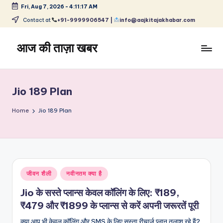
Fri, Aug 7, 2026
-
4:11:17 AM
Skip
Contact at
+91-9999906547 |
info@aajkitajakhabar.com
to
content
आज की ताज़ा खबर
भारत
के
ताज़ा
Jio 189 Plan
समाचार
–
Home
Jio 189 Plan
राजनीति,
मनोरंजन,
खेल,
व्यापार
और
Posted
जीवन शैली
नवीनतम क्या है
विश्व
in
Jio के सस्ते प्लान्स केवल कॉलिंग के लिए: ₹189,
₹479 और ₹1899 के प्लान्स से करें अपनी जरूरतें पूरी
क्या आप भी केवल कॉलिंग और SMS के लिए सस्ता रीचार्ज प्लान तलाश रहे हैं?