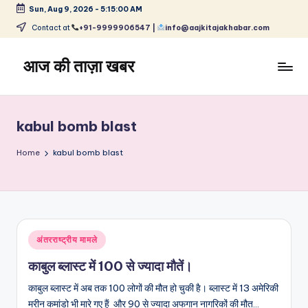
Sun, Aug 9, 2026
-
5:15:00 AM
Skip
Contact at
+91-9999906547 |
info@aajkitajakhabar.com
to
content
आज की ताज़ा खबर
भारत
के
ताज़ा
kabul bomb blast
समाचार
–
Home
kabul bomb blast
राजनीति,
मनोरंजन,
खेल,
व्यापार
और
Posted
अंतरराष्ट्रीय मामले
विश्व
in
काबुल ब्लास्ट में 100 से ज्यादा मौतें।
काबुल ब्लास्ट में अब तक 100 लोगों की मौत हो चुकी है। ब्लास्ट में 13 अमेरिकी
मरीन कमांडो भी मारे गए हैं और 90 से ज्यादा अफगान नागरिकों की मौत…