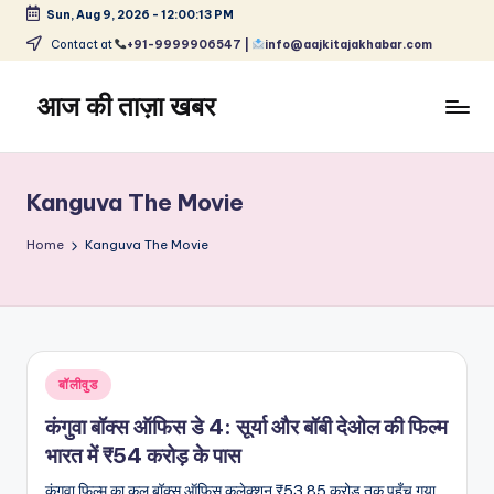
Sun, Aug 9, 2026
-
12:00:14 PM
Skip
Contact at
+91-9999906547 |
info@aajkitajakhabar.com
to
content
आज की ताज़ा खबर
भारत
के
ताज़ा
Kanguva The Movie
समाचार
–
Home
Kanguva The Movie
राजनीति,
मनोरंजन,
खेल,
व्यापार
और
Posted
बॉलीवुड
विश्व
in
कंगुवा बॉक्स ऑफिस डे 4: सूर्या और बॉबी देओल की फिल्म
भारत में ₹54 करोड़ के पास
कंगुवा फिल्म का कुल बॉक्स ऑफिस कलेक्शन ₹53.85 करोड़ तक पहुँच गया