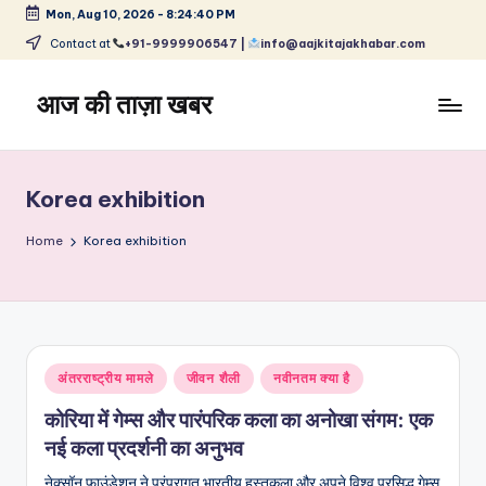
Mon, Aug 10, 2026
-
8:24:41 PM
Skip
Contact at
+91-9999906547 |
info@aajkitajakhabar.com
to
content
आज की ताज़ा खबर
भारत
के
ताज़ा
Korea exhibition
समाचार
–
Home
Korea exhibition
राजनीति,
मनोरंजन,
खेल,
व्यापार
और
Posted
अंतरराष्ट्रीय मामले
जीवन शैली
नवीनतम क्या है
विश्व
in
कोरिया में गेम्स और पारंपरिक कला का अनोखा संगम: एक
नई कला प्रदर्शनी का अनुभव
नेक्सॉन फाउंडेशन ने परंपरागत भारतीय हस्तकला और अपने विश्व प्रसिद्ध गेम्स