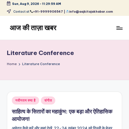
Sun, Aug 9, 2026
-
11:29:59 AM
Skip
Contact at
+91-9999906547 |
info@aajkitajakhabar.com
to
content
आज की ताज़ा खबर
भारत
के
ताज़ा
Literature Conference
समाचार
–
Home
Literature Conference
राजनीति,
मनोरंजन,
खेल,
व्यापार
और
Posted
नवीनतम क्या है
संगीत
विश्व
in
साहित्य के सितारों का महाकुंभ: एक बड़ा और ऐतिहासिक
आयोजन!
आवेदन कैसे करें और कहां देखें: 22-24 नवंबर 2024 को दिल्ली के मेजर