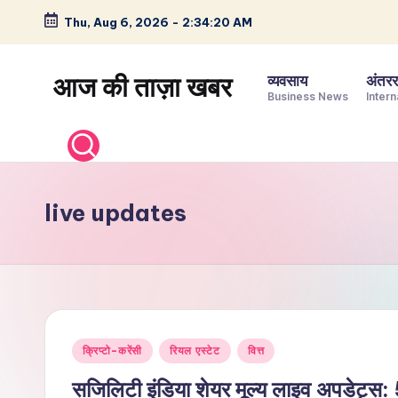
Thu, Aug 6, 2026
-
2:34:21 AM
Skip
to
आज की ताज़ा खबर
व्यवसाय
अंतररा
content
Business News
Intern
भारत
के
ताज़ा
समाचार
live updates
–
राजनीति,
मनोरंजन,
खेल,
व्यापार
Posted
और
क्रिप्टो-करेंसी
रियल एस्टेट
वित्त
in
विश्व
सजिलिटी इंडिया शेयर मूल्य लाइव अपडेट्स: