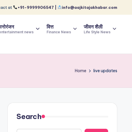
act at
+91-9999906547 |
info@aajkitajakhabar.com
मनोरंजन
वित्त
जीवन शैली
entertainment news
Finance News
Life Style News
Home
live updates
Search