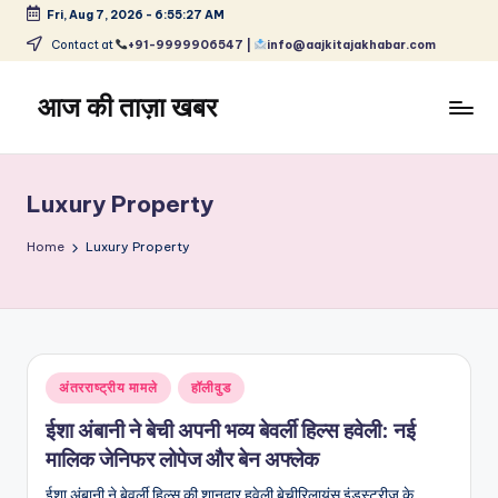
Fri, Aug 7, 2026
-
6:55:28 AM
Skip
Contact at
+91-9999906547 |
info@aajkitajakhabar.com
to
content
आज की ताज़ा खबर
भारत
के
ताज़ा
Luxury Property
समाचार
–
Home
Luxury Property
राजनीति,
मनोरंजन,
खेल,
व्यापार
और
Posted
अंतरराष्ट्रीय मामले
हॉलीवुड
विश्व
in
ईशा अंबानी ने बेची अपनी भव्य बेवर्ली हिल्स हवेली: नई
मालिक जेनिफर लोपेज और बेन अफ्लेक
ईशा अंबानी ने बेवर्ली हिल्स की शानदार हवेली बेचीरिलायंस इंडस्ट्रीज के